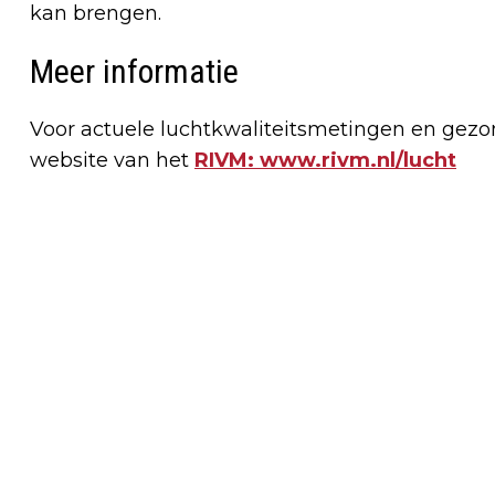
kan brengen.
Meer informatie
Voor actuele luchtkwaliteitsmetingen en gezon
website van het
RIVM: www.rivm.nl/lucht
Vorig artikel
VNG SLAAT ALARM: 'GEMEENTEN
KUNNEN SCHULDENCRISIS NIET ALLEEN
AAN'