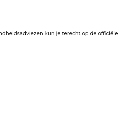
dheidsadviezen kun je terecht op de officiële
Volgend artikel
WAARSCHUWING: TOENAME VAN
WHATSAPP- EN SMS-FRAUDE IN HEEL
NEDERLAND