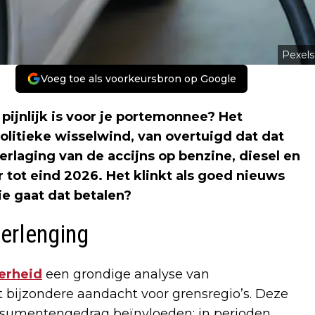
Pexels
Voeg toe als voorkeursbron op Google
 pijnlijk is voor je portemonnee? Het
politieke wisselwind, van overtuigd dat dat
erlaging van de accijns op benzine, diesel en
 tot eind 2026. Het klinkt als goed nieuws
ie gaat dat betalen?
erlenging
erheid
een grondige analyse van
 bijzondere aandacht voor grensregio’s. Deze
consumentengedrag beïnvloeden: in perioden