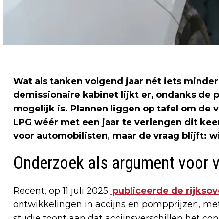
Wat als tanken volgend jaar nét iets minder
demissionaire kabinet lijkt er, ondanks de 
mogelijk is. Plannen liggen op tafel om de v
LPG wéér met een jaar te verlengen dit keer
voor automobilisten, maar de vraag blijft: w
Onderzoek als argument voor v
Recent, op 11 juli 2025,
publiceerde de rijksov
ontwikkelingen in accijns en pompprijzen, met
studie toont aan dat accijnsverschillen het 