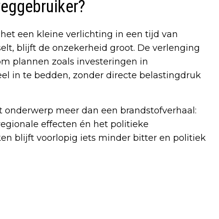
weggebruiker?
het een kleine verlichting in een tijd van
lt, blijft de onzekerheid groot. De verlenging
 om plannen zoals investeringen in
el in te bedden, zonder directe belastingdruk
dit onderwerp meer dan een brandstofverhaal:
egionale effecten én het politieke
blijft voorlopig iets minder bitter en politiek
Volgend artikel
VACCINATIERONDE COVID-19 START 15