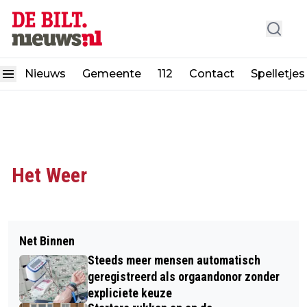
Nieuws
Gemeente
112
Contact
Spelletjes
Het Weer
Net Binnen
Steeds meer mensen automatisch
geregistreerd als orgaandonor zonder
expliciete keuze